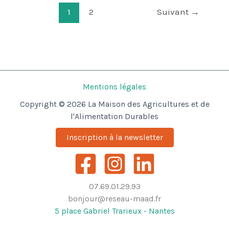
territoire
1
2
Suivant
→
qui
nourrit
et
relie »
Mentions légales
Copyright © 2026 La Maison des Agricultures et de
l'Alimentation Durables
Inscription à la newsletter
07.69.01.29.93
bonjour@reseau-maad.fr
5 place Gabriel Trarieux - Nantes