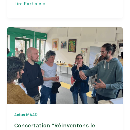
Cycle
Lire l’article »
de
webinaires
autour
du
manifeste
Actus MAAD
Concertation “Réinventons le