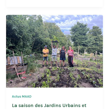
de
Stage
à
la
MAAD
Actus MAAD
La saison des Jardins Urbains et