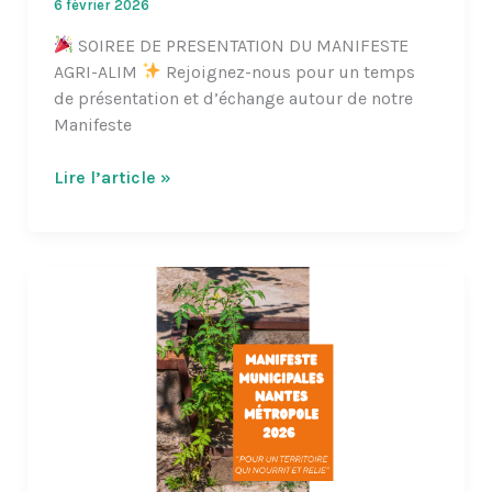
6 février 2026
SOIREE DE PRESENTATION DU MANIFESTE
AGRI-ALIM
Rejoignez-nous pour un temps
de présentation et d’échange autour de notre
Manifeste
Soirée
Lire l’article »
présentation
du
manifeste
agri-
alim