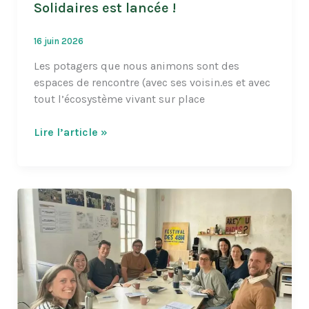
Solidaires est lancée !
16 juin 2026
Les potagers que nous animons sont des
espaces de rencontre (avec ses voisin.es et avec
tout l’écosystème vivant sur place
La
Lire l’article »
saison
des
Jardins
Urbains
et
Solidaires
est
lancée
!