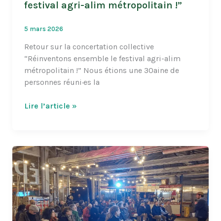
festival agri-alim métropolitain !”
5 mars 2026
Retour sur la concertation collective
“Réinventons ensemble le festival agri-alim
métropolitain !” Nous étions une 30aine de
personnes réuni·es la
Concertation
Lire l’article »
“Réinventons
le
festival
agri-
alim
métropolitain
!”