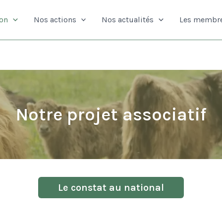
ion
Nos actions
Nos actualités
Les membr
Notre projet associatif
Le constat au national