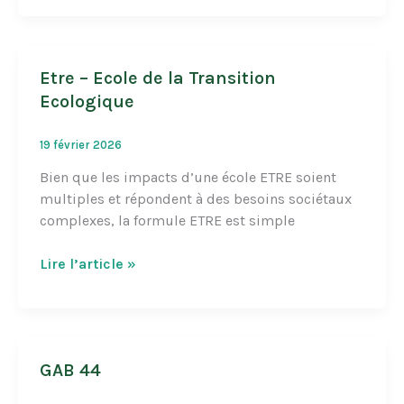
Etre – Ecole de la Transition
Ecologique
19 février 2026
Bien que les impacts d’une école ETRE soient
multiples et répondent à des besoins sociétaux
complexes, la formule ETRE est simple
Etre
Lire l’article »
–
Ecole
de
la
GAB 44
Transition
Ecologique