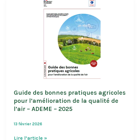
outil
pour
la
protection
de
l’eau
–
Terre
de
liens
Pays
de
la
Guide des bonnes pratiques agricoles
Loire
pour l’amélioration de la qualité de
–
l’air – ADEME – 2025
2021
13 février 2026
Guide
Lire l’article »