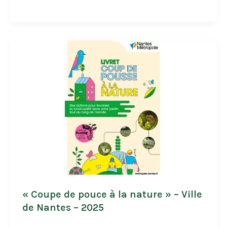
des
bonnes
pratiques
agricoles
pour
l’amélioration
de
la
qualité
de
l’air
–
ADEME
–
2025
« Coupe de pouce à la nature » – Ville
de Nantes – 2025