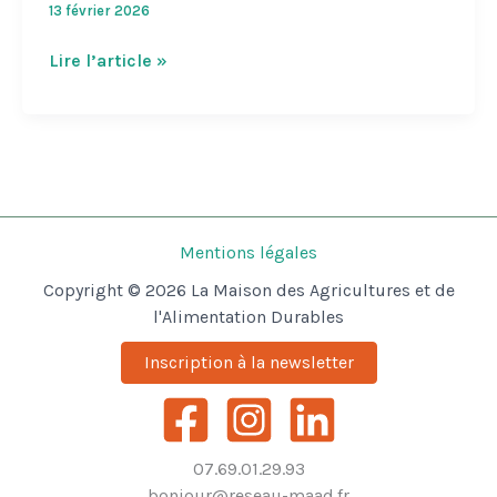
13 février 2026
« Coupe
Lire l’article »
de
pouce
à
la
nature »
–
Ville
Mentions légales
de
Copyright © 2026 La Maison des Agricultures et de
Nantes
l'Alimentation Durables
–
2025
Inscription à la newsletter
07.69.01.29.93
bonjour@reseau-maad.fr