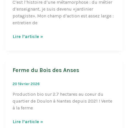
C’est l’histoire d’une métamorphose : du métier
d’enseignant, je suis devenu «jardinier
potagiste». Mon champ d’action est assez large :
entretien de
Les
Lire l’article »
Mains
à
la
Terre
Ferme du Bois des Anses
20 février 2026
Production bio sur 2.7 hectares au coeur du
quartier de Doulon à Nantes depuis 2021 ! Vente
à la ferme
Ferme
Lire l’article »