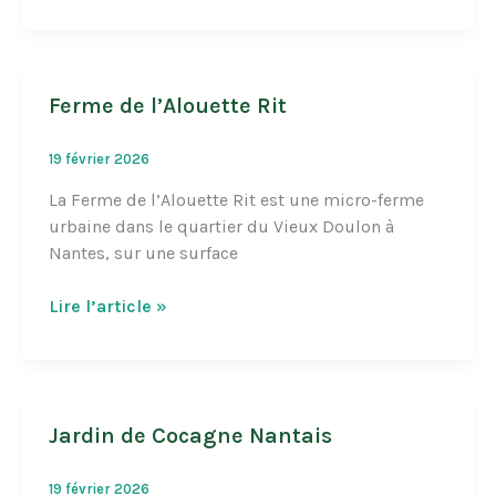
du
Bois
des
Anses
Ferme de l’Alouette Rit
19 février 2026
La Ferme de l’Alouette Rit est une micro-ferme
urbaine dans le quartier du Vieux Doulon à
Nantes, sur une surface
Ferme
Lire l’article »
de
l’Alouette
Rit
Jardin de Cocagne Nantais
19 février 2026