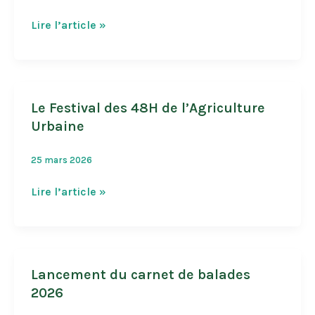
Plantations
Lire l’article »
Festives
Le Festival des 48H de l’Agriculture
Urbaine
25 mars 2026
Le
Lire l’article »
Festival
des
48H
de
Lancement du carnet de balades
l’Agriculture
2026
Urbaine