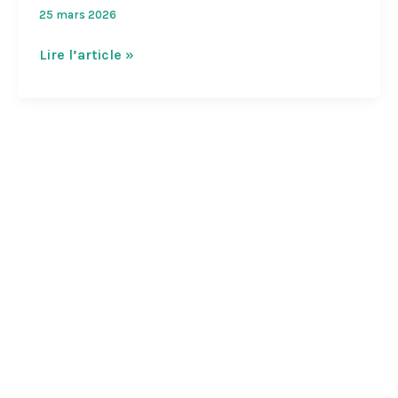
25 mars 2026
Lancement
Lire l’article »
du
carnet
de
balades
2026