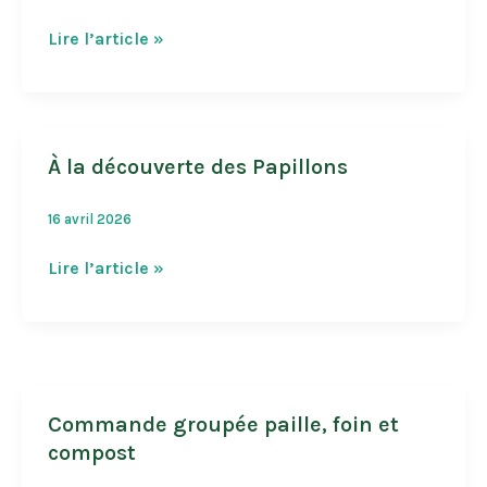
Apéro
Lire l’article »
Botanique
À la découverte des Papillons
16 avril 2026
À
Lire l’article »
la
découverte
des
Papillons
Commande groupée paille, foin et
compost