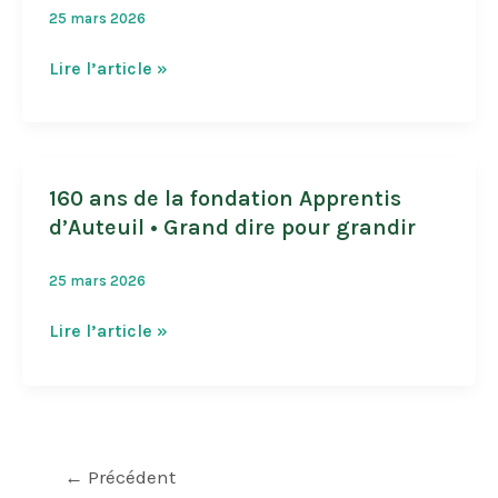
25 mars 2026
Commande
Lire l’article »
groupée
paille,
foin
et
160 ans de la fondation Apprentis
compost
d’Auteuil • Grand dire pour grandir
25 mars 2026
160
Lire l’article »
ans
de
la
fondation
Apprentis
←
Précédent
d’Auteuil