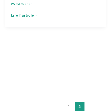
25 mars 2026
Atelier
Lire l’article »
gérer
les
cultures
de
son
potager
1
2