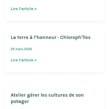
La
Lire l’article »
Fête
de
l’Arbre
La terre à l’honneur · Chloroph’îles
25 mars 2026
La
Lire l’article »
terre
à
l’honneur
·
Chloroph’îles
Atelier gérer les cultures de son
potager